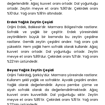
değerlendirilir. Ağaç kuvvet oranı ortadır. Dal yoğunluğu
ortadır. Zeytin meyve et oranı %90’dır. Çekirdek oranı
%10’dur. Yağ oranı %18’in altındadır.
Erdek Yağlık Zeytin Çeşidi
Orijini Erdek, Balıkesir’dir. Marmara Bölgesi’nde rastlanır.
Sofralık ve yağlık bir çeşittir. Erdek yöresindeki
zeytinliklerin büyük bir kısmında bu zeytin çeşidine
rastlanır. Gemlik zeytin çeşidini andırır. Yağ oranı çok
yüksektir. Hem yağlık hem sofralık olarak kullanılır. Ağaç
kuvvet oranı ortadır. Dal yoğunluğu ortadır. Zeytin
mevye et oranı %89’dur. Çekirdek oranı %11’dir. Yağ oranı
%22’nin üstündedir.
Beyaz Yağlık Zeytin Çeşidi
Orijini Tekirdağ, Şarköy’dür. Marmara yöresinde rastlanır.
Kullanım şekli yağlık ve sofralıktır. Ayvalık çeşidini andırır.
Yağlık olarak değerlendirilir. Ayrıca pembe çizme ve
siyah sofralık olarak da değerlendirilmektedir. Ağaç
kuvvet oranı kuvvetlidir. Dal yoğunluğu sıktır. Zeytin
meyve et oranı %85’tir. Çekirdek oranı %15’tir. Yağ oranı
%22’nin üstündedir.