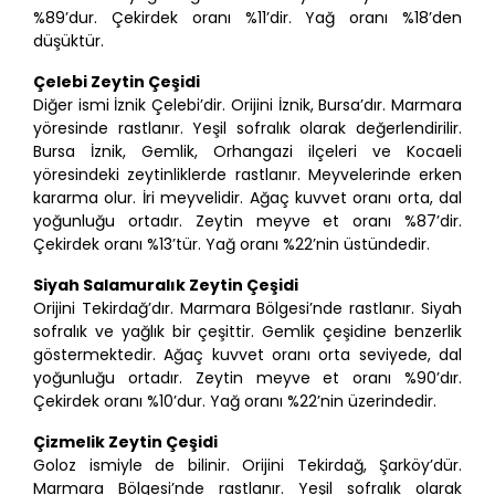
%89’dur. Çekirdek oranı %11’dir. Yağ oranı %18’den
düşüktür.
Çelebi Zeytin Çeşidi
Diğer ismi İznik Çelebi’dir. Orijini İznik, Bursa’dır. Marmara
yöresinde rastlanır. Yeşil sofralık olarak değerlendirilir.
Bursa İznik, Gemlik, Orhangazi ilçeleri ve Kocaeli
yöresindeki zeytinliklerde rastlanır. Meyvelerinde erken
kararma olur. İri meyvelidir. Ağaç kuvvet oranı orta, dal
yoğunluğu ortadır. Zeytin meyve et oranı %87’dir.
Çekirdek oranı %13’tür. Yağ oranı %22’nin üstündedir.
Siyah Salamuralık Zeytin Çeşidi
Orijini Tekirdağ’dır. Marmara Bölgesi’nde rastlanır. Siyah
sofralık ve yağlık bir çeşittir. Gemlik çeşidine benzerlik
göstermektedir. Ağaç kuvvet oranı orta seviyede, dal
yoğunluğu ortadır. Zeytin meyve et oranı %90’dır.
Çekirdek oranı %10’dur. Yağ oranı %22’nin üzerindedir.
Çizmelik Zeytin Çeşidi
Goloz ismiyle de bilinir. Orijini Tekirdağ, Şarköy’dür.
Marmara Bölgesi’nde rastlanır. Yeşil sofralık olarak