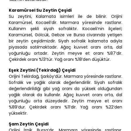
Karamürsel Su Zeytin Çeşidi
Su zeytini, Kalamata isimleri ile de bilinir. Orijini
Karamürsel, Kocaeli’dir. Marmara yöresinde rastlanır.
Kullanım şekli siyah sofralıktır. Kocaeli’nin ilçeleri;
Karamürsel, Gölcük, Gebze ve Bursa civarında yetişen
bir zeytin çeşidimizdir. Siyah sofralık kalamata adıyla
piyasada satılmaktadır. Ağaç kuvvet oranı orta, dal
yoğunluğu ortadır. Zeytin meyve et oranı %87’dir.
Çekirdek oranı %13’tür. Yağ oranı %18’den düşüktür.
Eşek Zeytini (Tekirdağ) Çeşidi
Orijini Tekirdağ, Şarköy’dür. Marmara yöresinde rastlanır.
Sofralık ve yağlık olarak değerlendirilir. Siyah sofralık
değerlendirildiği gibi yağ oranı da yüksek olduğundan
yağlık olarak da kullanılır. Ağaç kuvvet oranı orta, dal
yoğunluğu orta düzeydedir. Zeytin meyve et oranı
%89’dur. Çekirdek oranı %11’dir. Yağ oranı %22’den
yüksektir.
Şam Zeytin Çeşidi
Orijini İznik, Bursa’dır. Marmara yöresinde rastlanır.