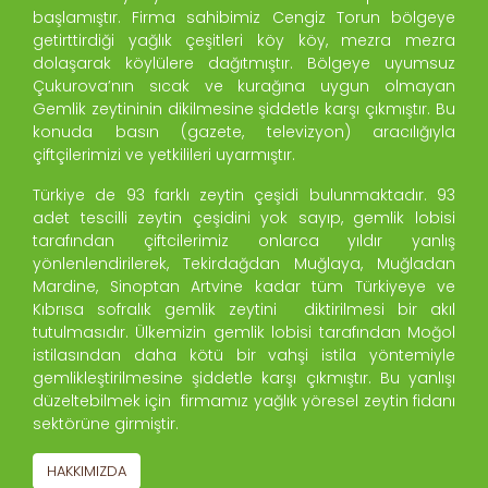
başlamıştır. Firma sahibimiz Cengiz Torun bölgeye
getirttirdiği yağlık çeşitleri köy köy, mezra mezra
dolaşarak köylülere dağıtmıştır. Bölgeye uyumsuz
Çukurova’nın sıcak ve kurağına uygun olmayan
Gemlik zeytininin dikilmesine şiddetle karşı çıkmıştır. Bu
konuda basın (gazete, televizyon) aracılığıyla
çiftçilerimizi ve yetkilileri uyarmıştır.
Türkiye de 93 farklı zeytin çeşidi bulunmaktadır. 93
adet tescilli zeytin çeşidini yok sayıp, gemlik lobisi
tarafından çiftcilerimiz onlarca yıldır yanlış
yönlenlendirilerek, Tekirdağdan Muğlaya, Muğladan
Mardine, Sinoptan Artvine kadar tüm Türkiyeye ve
Kıbrısa sofralık gemlik zeytini diktirilmesi bir akıl
tutulmasıdır. Ülkemizin gemlik lobisi tarafından Moğol
istilasından daha kötü bir vahşi istila yöntemiyle
gemlikleştirilmesine şiddetle karşı çıkmıştır. Bu yanlışı
düzeltebilmek için firmamız yağlık yöresel zeytin fidanı
sektörüne girmiştir.
HAKKIMIZDA