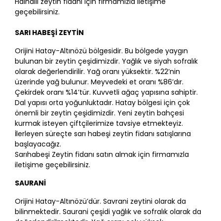
Halhallı zeytin fidanı için firmamızla iletişime
geçebilirsiniz.
SARI HABEŞİ ZEYTİN
Orijini Hatay-Altınözü bölgesidir. Bu bölgede yaygın
bulunan bir zeytin çeşidimizdir. Yağlık ve siyah sofralık
olarak değerlendirilir. Yağ oranı yüksektir. %22’nin
üzerinde yağ bulunur. Meyvedeki et oranı %86’dır.
Çekirdek oranı %14’tür. Kuvvetli ağaç yapısına sahiptir.
Dal yapısı orta yoğunluktadır. Hatay bölgesi için çok
önemli bir zeytin çeşidimizdir. Yeni zeytin bahçesi
kurmak isteyen çiftçilerimize tavsiye etmekteyiz.
İlerleyen süreçte sarı habeşi zeytin fidanı satışlarına
başlayacağız.
Sarıhabeşi Zeytin fidanı satın almak için firmamızla
iletişime geçebilirsiniz.
SAURANİ
Orijini Hatay-Altınözü’dür. Savrani zeytini olarak da
bilinmektedir. Saurani çeşidi yağlık ve sofralık olarak da