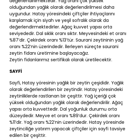
değerlendirilmektedir. Yağ oranı çok yüksek
olduğundan yağlık olarak değerlendirilmesi daha
uygundur. Hatay yöresindeki çiftçiler ihtiyaçlarını
karşılamak için siyah ve yeşil sofralık olarak da
değerlendirmektedirler. Ağaç kuvvet yapısı orta
seviyededir. Dal sıklık oranı sıktır. Meyvesindeki et oranı
%87’dir. Çekirdek oranı %13’tür. Saurani zeytininin yağ
oranı %22’nin üzerindedir. İlerleyen süreçte saurani
zeytin fidanı üretimine başlayacağız.
Zeytin fidanlarımız sertifikalı olarak üretilecektir.
SAYFİ
Sayfi, Hatay yöresinin yağlık bir zeytin çeşididir. Yağlık
olarak değerlendirilen bir zeytindir. Hatay yöresindeki
zeytinliklerde rastlanan bir çeşittir. Yağ içeriği çok
yüksek olduğundan yağlık olarak değerlendirilir. Ağaç
yapısı orta kuvvettedir. Dal yoğunluk durumu orta
düzeydedir. Meyve et oranı %89’dur. Çekirdek oranı
%11’dir. Yağ oranı %22’nin üzerindedir. Hatay yöresinde
zeytinciliğe yatırım yapacak çiftçiler için sayfi tavsiye
edilen bir çeşittir.