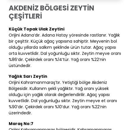
AKDENİZ BÖLGESİ ZEYTİN
ÇEŞİTLERİ
Küçük Topak Ulak Zeytini
Orijini Adana’dır. Adana Hatay yöresinde rastlanır. Yağlık
bir çeşittir. Küçük ağaç yapısına sahiptir. Meyvenin bol
olduğu yıllarda salkım şeklinde ürün tutar. Ağaç yapısı
orta kuvvetlidir. Dal yoğunluğu sıktır. Zeytin meyve oranı
%86’dır. Çekirdek oranı %14’tür. Yağ oranı %22’nin
üstündedir.
Yağlık Sarı Zeytin
Orijini Kahramanmaraş’tır. Yetiştiği bölge Akdeniz
Bölgesidir. Kullanım şekli yağlıktır. Yağ oranı yüksek
olduğu için yağlık olarak değerlendirilir. Ağaç yapısı
kuvvetlidir. Dal yoğunluğu sıktır. Zeytin meyve et oranı
%90’dır. Çekirdek oranı %10’dur. Yağ oranı %22’nin
üzerindedir.
Maraş No:7
Orijini Kahramanmaraş bölgesidir. Kahramanmaraş